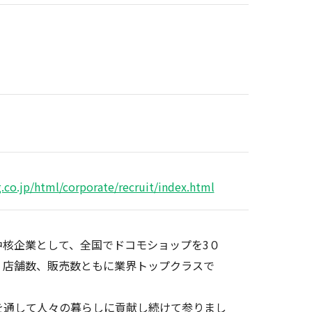
co.jp/html/corporate/recruit/index.html
中核企業として、全国でドコモショップを3０
、店舗数、販売数ともに業界トップクラスで
を通して人々の暮らしに貢献し続けて参りまし