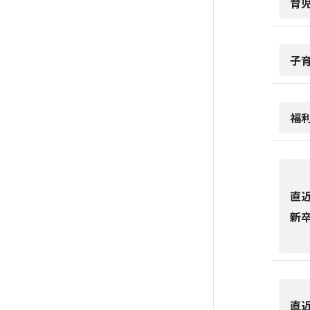
育
子
福
直
新
直