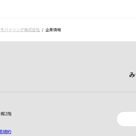
Ｘモバイリング株式会社
企業情報
み
別館2階
用規約