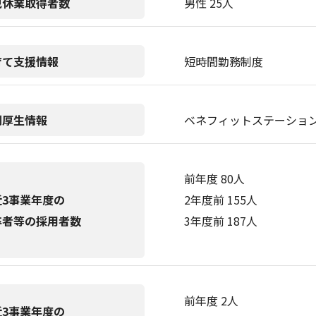
児休業取得者数
男性 25人
育て支援情報
短時間勤務制度
利厚生情報
ベネフィットステーショ
前年度 80人
近3事業年度の
2年度前 155人
卒者等の採用者数
3年度前 187人
前年度 2人
近3事業年度の