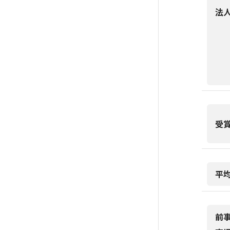
法
受
平
前