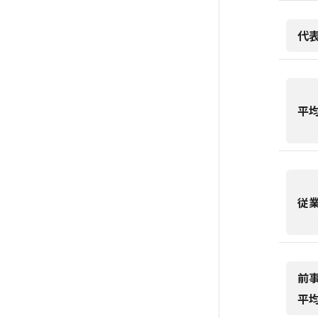
代
平
従
前
平