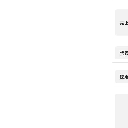
売
代
採