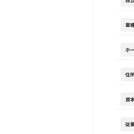
設
業
ホ
住
資
従