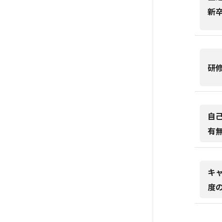
新
研
自
有
キ
度