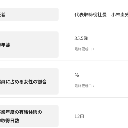
表者
代表取締役社長 小林圭
35.5歳
均年齢
最終更新日：
％
業員に占める女性の割合
最終更新日：
事業年度の有給休暇の
12日
均取得日数