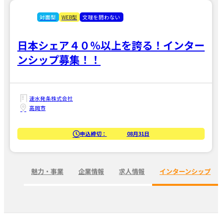
対面型
WEB型
文理を問わない
日本シェア４０％以上を誇る！インター
ンシップ募集！！
速水発条株式会社
高岡市
申込締切：
08月31日
魅力・事業
企業情報
求人情報
インターンシップ