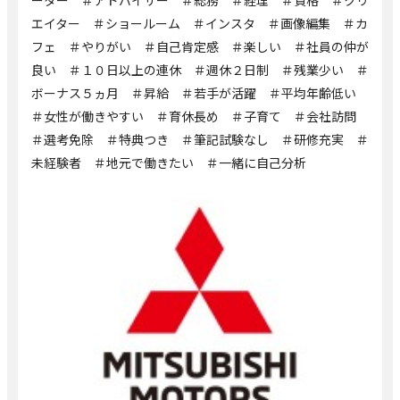
ーター ＃アドバイザー ＃総務 ＃経理 ＃資格 ＃クリ
エイター ＃ショールーム ＃インスタ ＃画像編集 ＃カ
フェ ＃やりがい ＃自己肯定感 ＃楽しい ＃社員の仲が
良い ＃１０日以上の連休 ＃週休２日制 ＃残業少い ＃
ボーナス５ヵ月 ＃昇給 ＃若手が活躍 ＃平均年齢低い
＃女性が働きやすい ＃育休長め ＃子育て ＃会社訪問
＃選考免除 ＃特典つき ＃筆記試験なし ＃研修充実 ＃
未経験者 ＃地元で働きたい ＃一緒に自己分析