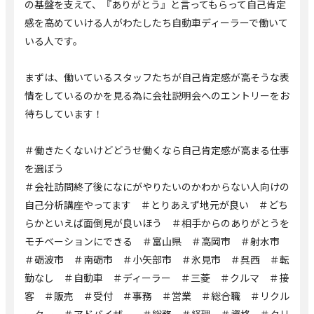
の基盤を支えて、『ありがとう』と言ってもらって自己肯定
感を高めていける人がわたしたち自動車ディーラーで働いて
いる人です。
まずは、働いているスタッフたちが自己肯定感が高そうな表
情をしているのかを見る為に会社説明会へのエントリーをお
待ちしています！
＃働きたくないけどどうせ働くなら自己肯定感が高まる仕事
を選ぼう
＃会社訪問終了後になにがやりたいのかわからない人向けの
自己分析講座やってます ＃とりあえず地元が良い ＃どち
らかといえば面倒見が良いほう ＃相手からのありがとうを
モチベーションにできる ＃富山県 ＃高岡市 ＃射水市
＃砺波市 ＃南砺市 ＃小矢部市 ＃氷見市 ＃呉西 ＃転
勤なし ＃自動車 ＃ディーラー ＃三菱 ＃クルマ ＃接
客 ＃販売 ＃受付 ＃事務 ＃営業 ＃総合職 ＃リクル