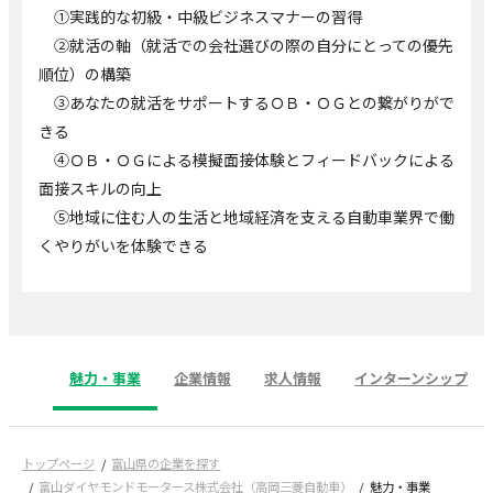
①実践的な初級・中級ビジネスマナーの習得
②就活の軸（就活での会社選びの際の自分にとっての優先
順位）の構築
③あなたの就活をサポートするＯＢ・ＯＧとの繋がりがで
きる
④ＯＢ・ＯＧによる模擬面接体験とフィードバックによる
面接スキルの向上
⑤地域に住む人の生活と地域経済を支える自動車業界で働
くやりがいを体験できる
魅力・事業
企業情報
求人情報
インターンシップ
トップページ
富山県の企業を探す
富山ダイヤモンドモータース株式会社（高岡三菱自動車）
魅力・事業