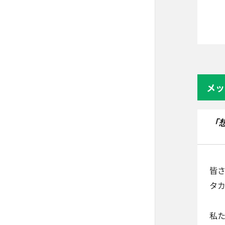
メッ
「
皆
タカ
私