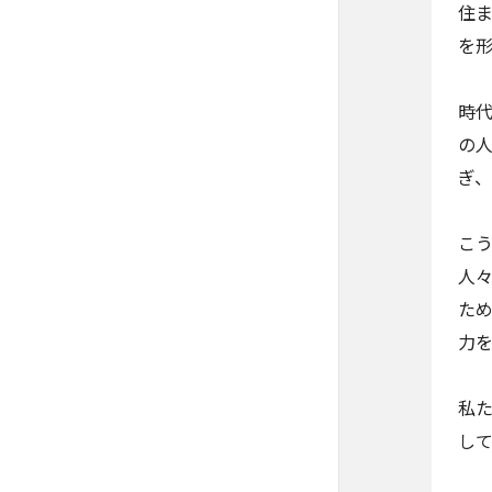
住
を
時
の
ぎ
こ
人
た
力
私
して