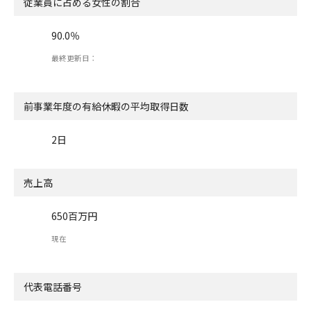
従業員に占める女性の割合
90.0％
最終更新日：
前事業年度の有給休暇の
平均取得日数
2日
売上高
650百万円
現在
代表電話番号