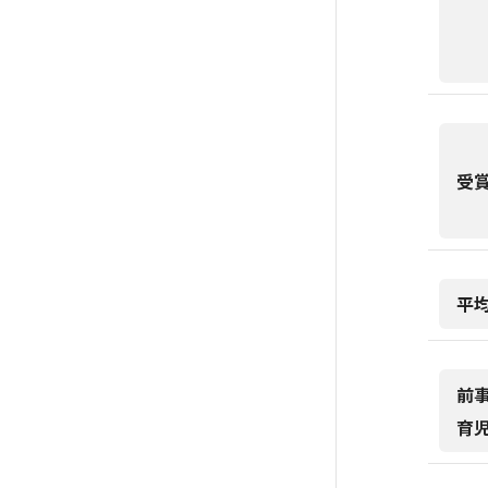
受
平
前
育