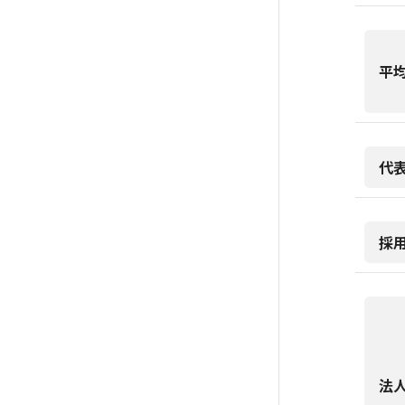
平
代
採
法