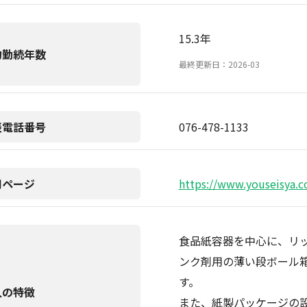
15.3年
均勤続年数
最終更新日：2026-03
表電話番号
076-478-1133
用ページ
https://www.youseisya.c
食品紙容器を中心に、リ
ンク剤用の薄い段ボール
す。
人の特徴
また、紙製パッケージの