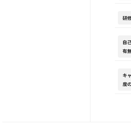
研
自
有
キ
度