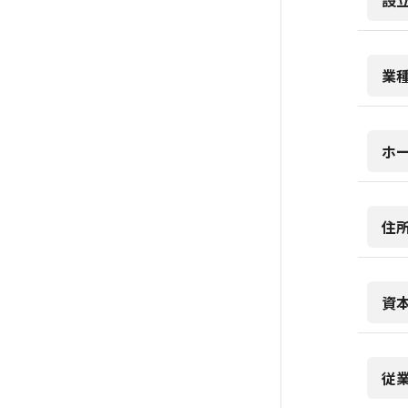
設
業
ホ
住
資
従