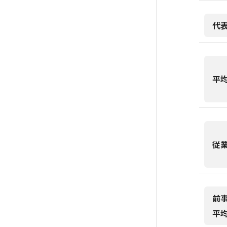
代
平
従
前
平