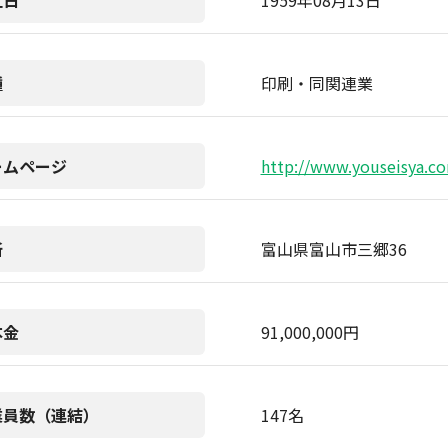
立日
1959年08月13日
種
印刷・同関連業
ームページ
http://www.youseisya.c
所
富山県富山市三郷36
本金
91,000,000円
業員数（連結）
147名