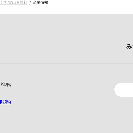
式会社富山陽成社
企業情報
み
別館2階
用規約