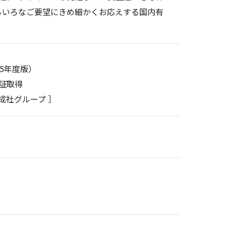
ろいろなご要望にきめ細かくお応えする国内有
15年度版）
認証取得
陽成社グループ ］