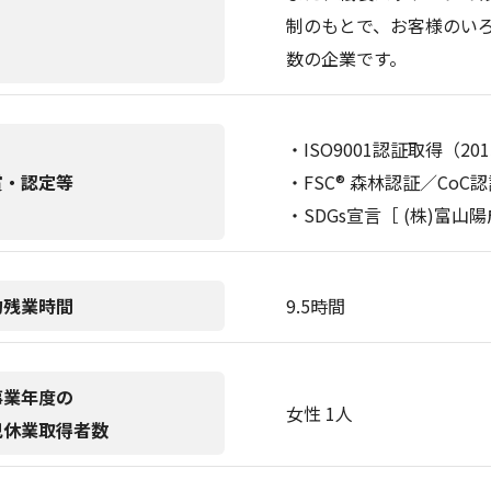
制のもとで、お客様のい
数の企業です。
・ISO9001認証取得（20
賞・認定等
・FSC® 森林認証／CoC
・SDGs宣言［ (株)富山
均残業時間
9.5時間
事業年度の
女性 1人
児休業取得者数