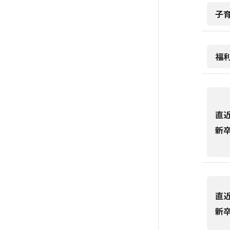
子
福
直
新
直
新