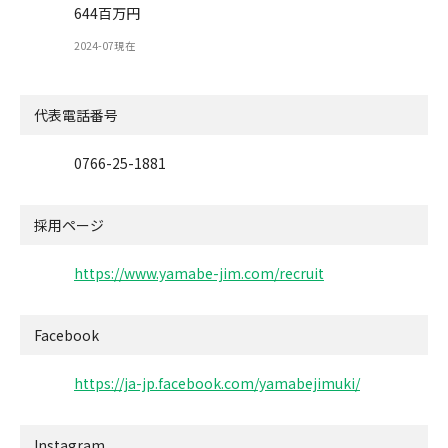
644百万円
2024-07現在
代表電話番号
0766-25-1881
採用ページ
https://www.yamabe-jim.com/recruit
Facebook
https://ja-jp.facebook.com/yamabejimuki/
Instagram