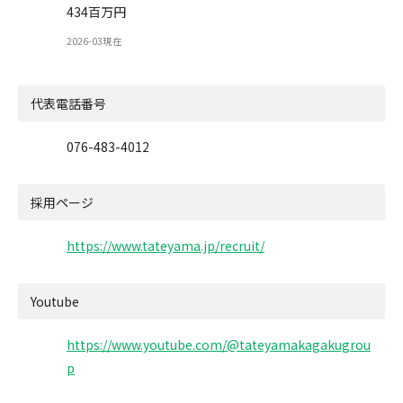
434百万円
2026-03現在
代表電話番号
076-483-4012
採用ページ
https://www.tateyama.jp/recruit/
Youtube
https://www.youtube.com/@tateyamakagakugrou
p