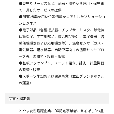
●見守りサービスなど、企画・開発から運用・保守ま
で一貫したサービスの提供
●RFID機器を用い位置情報をコアとしたソリューショ
ンビジネス
●電子部品（各種抵抗器、チップサーミスタ、静電気
保護素子、宇宙用部品、複合部品等）、電子機器（各
種無線機器および応用機器等）、温度センサ（ガス・
電気機器、温水機器、自動車等向けの温度センサプロ
ーブ等）の開発・製造・販売
●基板アッセンブリ、ユニット組立、計測・計量機器
の製造・販売
●スポーツ施設および関連事業（立山グランドボウル
の運営）
受賞・認定等
とやま女性活躍企業、DX認定事業者、えるぼし3つ星