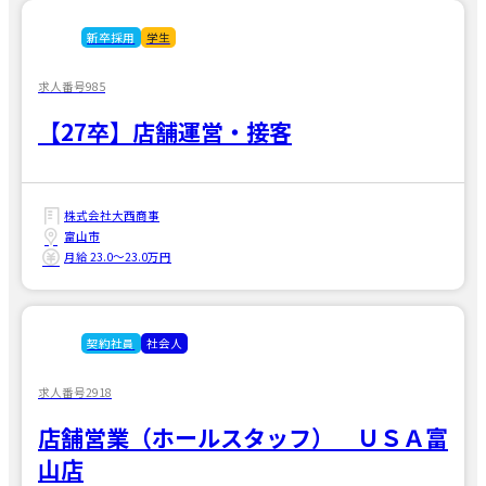
新卒採用
学生
求人番号985
【27卒】店舗運営・接客
株式会社大西商事
富山市
月給 23.0〜23.0万円
契約社員
社会人
求人番号2918
店舗営業（ホールスタッフ） ＵＳＡ富
山店