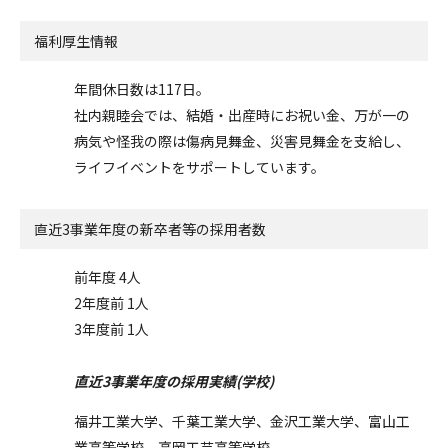
福利厚生情報
年間休日数は117日。
社内親睦会では、結婚・出産時にお祝い金、万が一の
病気や怪我の際は傷病見舞金、災害見舞金を支給し、
ライフイベントをサポートしています。
直近3事業年度の
新卒者等の採用者数
前年度 4人
2年度前 1人
3年度前 1人
直近3事業年度の採用実績(学校)
福井工業大学、千葉工業大学、金沢工業大学、富山工
業高等学校、高岡工芸高等学校