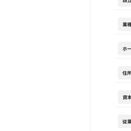
設
業
ホ
住
資
従