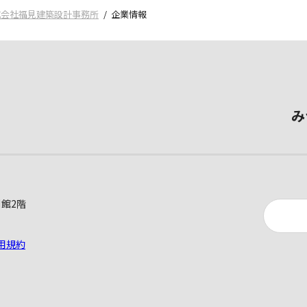
式会社福見建築設計事務所
企業情報
み
別館2階
用規約