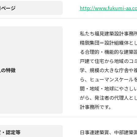
用ページ
http://www.fukumi-aa.co
私たち福見建築設計事務
精鋭集団＝設計組織体と
る合理的・機能的な建築
戸建て住宅から地域のコ
人の特徴
学、規模の大きな庁舎や
ら、ヒューマンスケール
間・地域・地球にやさし
がら、発注者の代理人と
計事務所です。
賞・認定等
日事連建築賞、中部建築