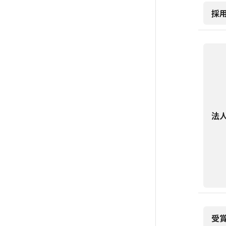
採
法
受