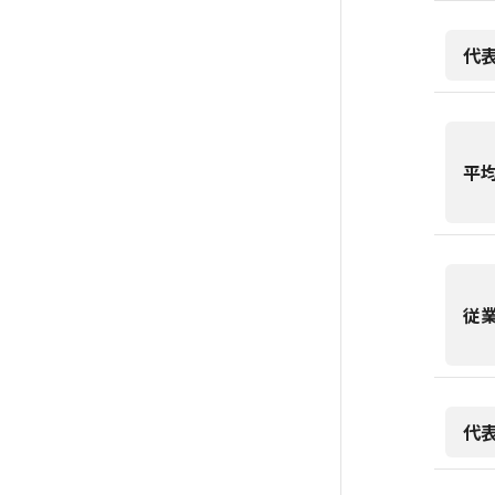
代
平
従
代