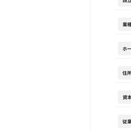
設
業
ホ
住
資
従