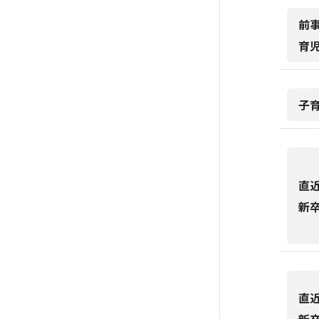
前
育
子
直
新
直