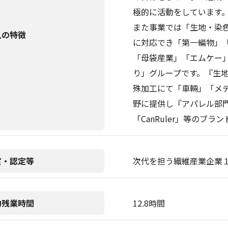
極的に活動をしています
また事業では「生地・染
人の特徴
に対応でき「第一編物」
「母袋産業」「エムケー
り」グループです。『生
殊加工にて「車輛」「メ
野に提供し『アパレル部門』では
「CanRuler」等のブ
賞・認定等
次代を担う繊維産業企業
均残業時間
12.8時間