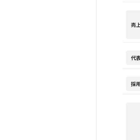
売
代
採