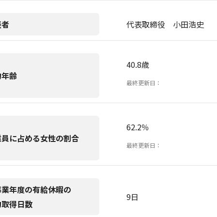
表者
代表取締役 小田浩史
40.8歳
均年齢
最終更新日：
62.2％
業員に占める女性の割合
最終更新日：
事業年度の有給休暇の
9日
均取得日数