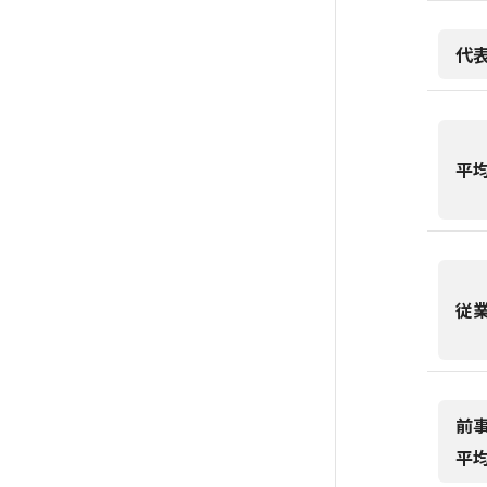
代
平
従
前
平