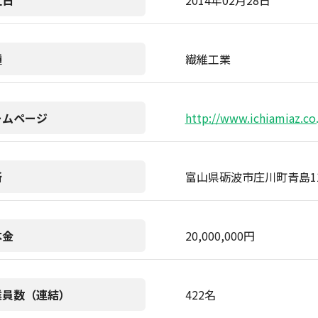
立日
2014年02月28日
種
繊維工業
ームページ
http://www.ichiamiaz.co.
所
富山県砺波市庄川町青島1
本金
20,000,000円
業員数（連結）
422名