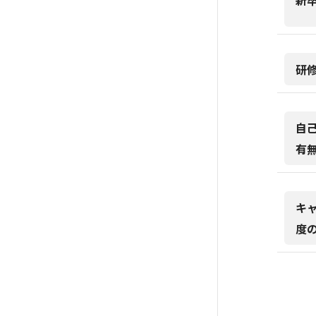
新
研
自
有
キ
度