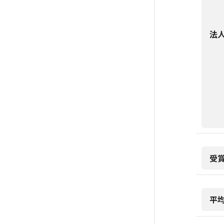
法
受
平