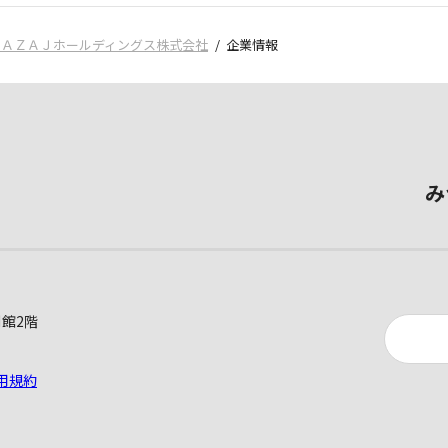
ＡＡＺＡＪホールディングス株式会社
企業情報
み
別館2階
用規約