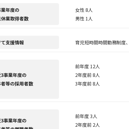
事業年度の
女性 8人
児休業取得者数
男性 1人
育て支援情報
育児短時間時間勤務制度
前年度 12人
近3事業年度の
2年度前 8人
卒者等の採用者数
3年度前 8人
前年度 3人
近3事業年度の
2年度前 2人