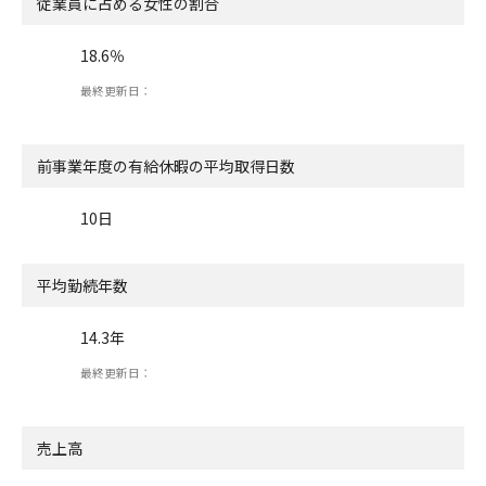
従業員に占める女性の割合
18.6％
最終更新日：
前事業年度の有給休暇の
平均取得日数
10日
平均勤続年数
14.3年
最終更新日：
売上高