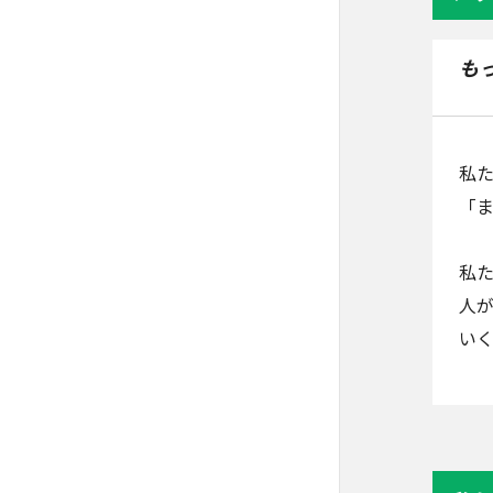
も
私
「ま
私
人
い