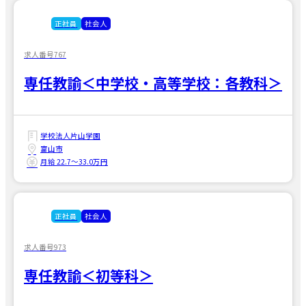
正社員
社会人
求人番号767
専任教諭＜中学校・高等学校：各教科＞
学校法人片山学園
富山市
月給 22.7〜33.0万円
正社員
社会人
求人番号973
専任教諭＜初等科＞