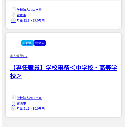
学校法人片山学園
射水市
月給 22.7〜33.0万円
正社員
社会人
求人番号977
【専任職員】学校事務＜中学校・高等学
校＞
学校法人片山学園
富山市
月給 21.7〜30.0万円