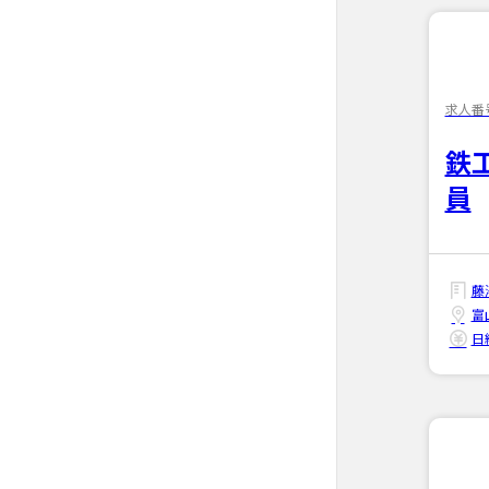
求人番号
鉄
員
藤
富
日給