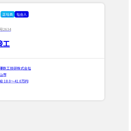
正社員
社会人
2634
接工
澤鉄工技研株式会社
山市
給 18.0〜41.0万円