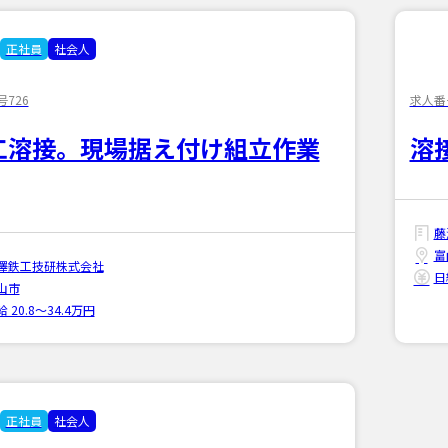
正社員
社会人
726
求人番号
工溶接。現場据え付け組立作業
溶
藤
富
澤鉄工技研株式会社
日
山市
 20.8〜34.4万円
正社員
社会人