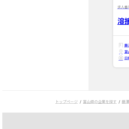
求人番号
溶
藤
富
日給
トップページ
富山県の企業を探す
藤