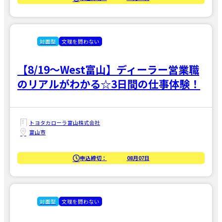
対面型
文理を問わない
【8/19～West富山】ディーラー営業職
のリアルがわかる☆3日間の仕事体験！
トヨタカローラ富山株式会社
富山市
申込締切：
08月07日
対面型
文理を問わない