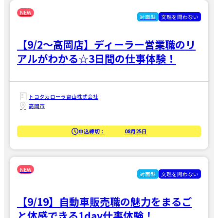
対面型
文理を問わない
【9/2～高岡店】ディーラー営業職のリ
アルがわかる☆3日間の仕事体験！
トヨタカローラ富山株式会社
高岡市
申込締切：
08月25日
対面型
文理を問わない
【9/19】自動車販売職の魅力をまるご
と体感できる1day仕事体験！