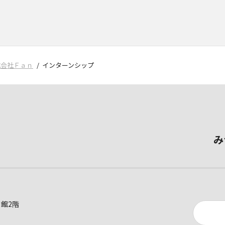
式会社Ｆａｎ
インターンシップ
み
別館2階