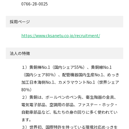
0766-28-0025
採用ページ
https://www.cksanetu.co.jp/recruitment/
法人の特徴
１）黄銅棒No.1（国内シェア55%）、黄銅線No.1
（国内シェア80％）、配管機器国内生産No.1、めっき
加工日本海側No.1、カメラマウントNo.1（世界シェア
80％）
２）黄銅は、ボールペンのペン先、衛生陶器の金具、
電気電子部品、空調用の部品、ファスナー・ホック・
自動車部品など、私たちの身の回りに多く使われてい
ます。
３）世界初、国際特許を持っている環境対応めっきを