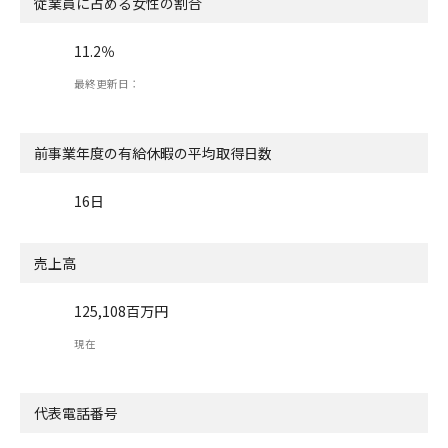
従業員に占める女性の割合
11.2％
最終更新日：
前事業年度の有給休暇の
平均取得日数
16日
売上高
125,108百万円
現在
代表電話番号