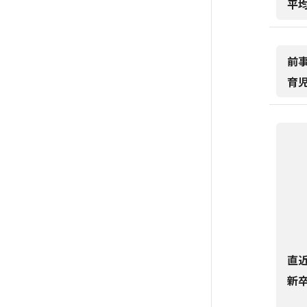
平
前
育
直
新