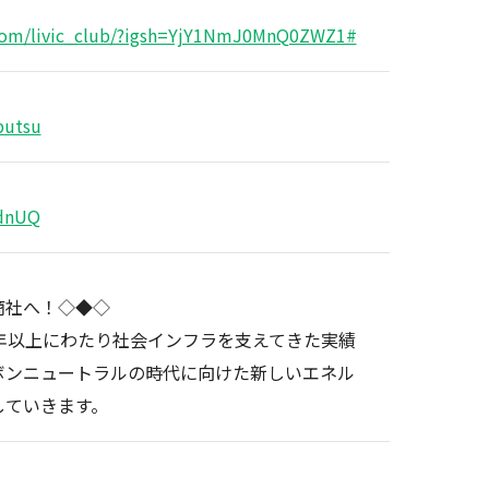
.com/livic_club/?igsh=YjY1NmJ0MnQ0ZWZ1#
butsu
IdnUQ
商社へ！◇◆◇
年以上にわたり社会インフラを支えてきた実績
ボンニュートラルの時代に向けた新しいエネル
していきます。