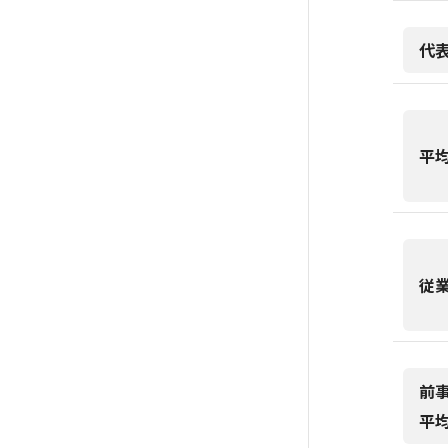
代
平
従
前
平