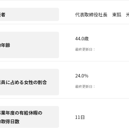
表者
代表取締役社長 東狐 
44.0歳
均年齢
最終更新日：
24.0％
業員に占める女性の割合
最終更新日：
事業年度の有給休暇の
11日
均取得日数