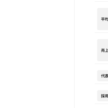
平
売
代
採