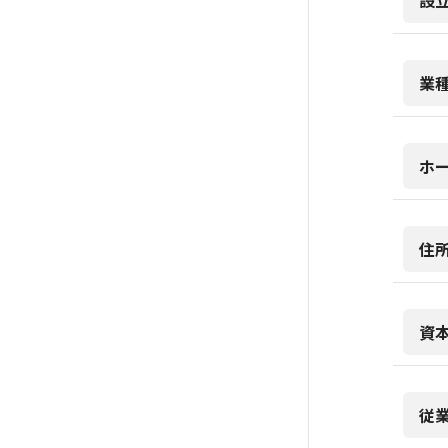
設
業
ホ
住
資
従