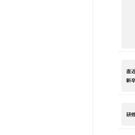
直
新
研