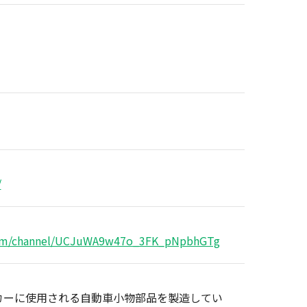
/
com/channel/UCJuWA9w47o_3FK_pNpbhGTg
カーに使用される自動車小物部品を製造してい