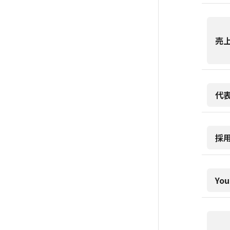
売
代
採
You