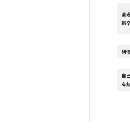
直
新
研
自
有