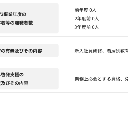
前年度 0人
近3事業年度の
2年度前 0人
卒者等の離職者数
3年度前 0人
修の有無及びその内容
新入社員研修、階層別教
己啓発支援の
業務上必要とする資格、
無及びその内容