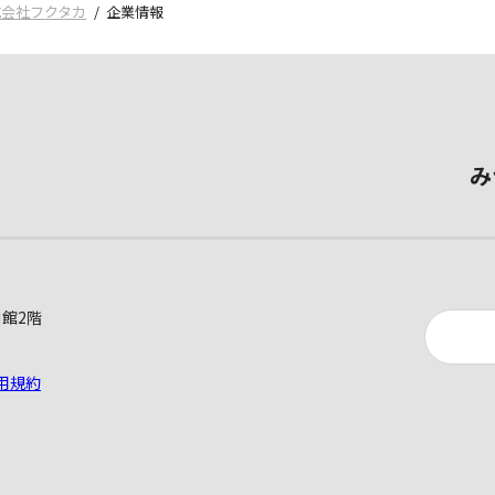
式会社フクタカ
企業情報
み
別館2階
用規約