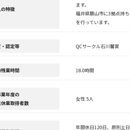
ます。
人の特徴
福井県勝山市に3拠点持ち
を行っています。
賞・認定等
QCサークル石川馨賞
均残業時間
18.0時間
事業年度の
女性 5人
児休業取得者数
年間休日120日、原則土