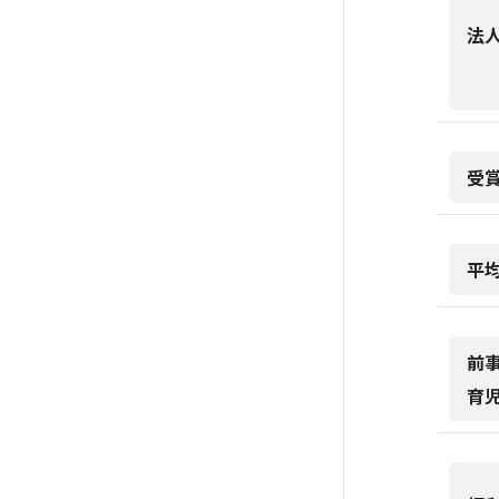
法
受
平
前
育