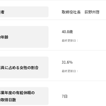
表者
取締役社長 荻野州啓
40.8歳
均年齢
最終更新日：
31.6％
業員に占める女性の割合
最終更新日：
事業年度の有給休暇の
7日
均取得日数