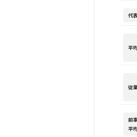
代
平
従
前
平