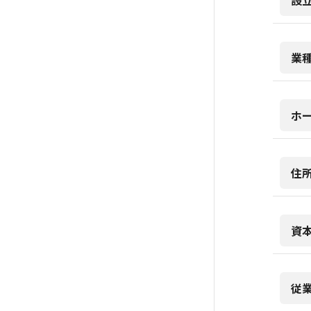
設
業
ホ
住
資
従