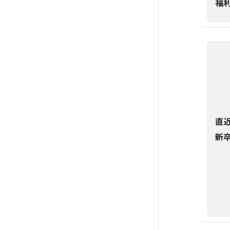
福
直
新