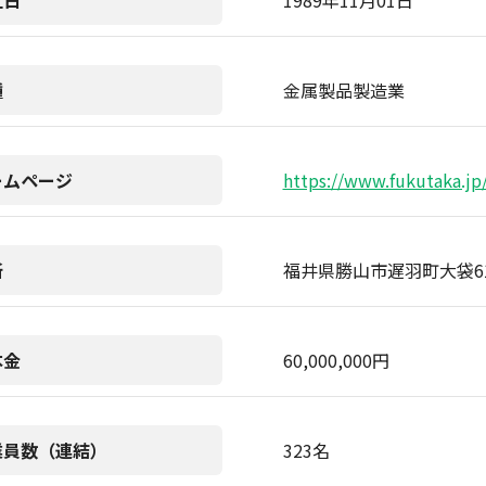
立日
1989年11月01日
種
金属製品製造業
ームページ
https://www.fukutaka.jp
所
福井県勝山市遅羽町大袋61
本金
60,000,000円
業員数（連結）
323名