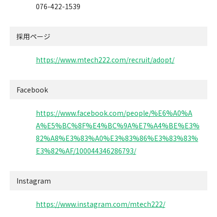
076-422-1539
採用ページ
https://www.mtech222.com/recruit/adopt/
Facebook
https://www.facebook.com/people/%E6%A0%A
A%E5%BC%8F%E4%BC%9A%E7%A4%BE%E3%
82%A8%E3%83%A0%E3%83%86%E3%83%83%
E3%82%AF/100044346286793/
Instagram
https://www.instagram.com/mtech222/