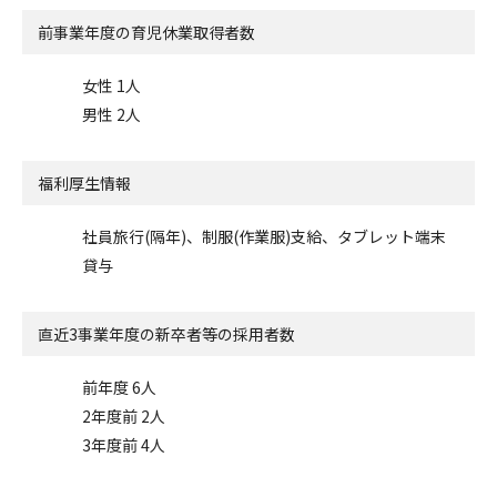
前事業年度の
育児休業取得者数
女性 1人
男性 2人
福利厚生情報
社員旅行(隔年)、制服(作業服)支給、タブレット端末
貸与
直近3事業年度の
新卒者等の採用者数
前年度 6人
2年度前 2人
3年度前 4人