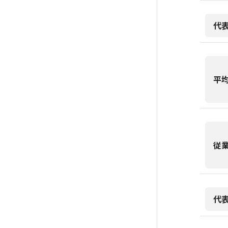
代
平
従
代