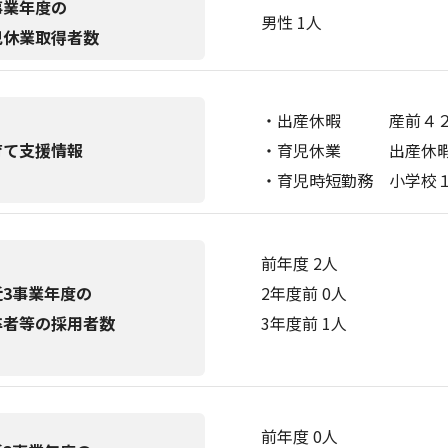
事業年度の
男性 1人
児休業取得者数
・出産休暇 産前４２
育て支援情報
・育児休業 出産休暇
・育児時短勤務 小学校
前年度 2人
近3事業年度の
2年度前 0人
卒者等の採用者数
3年度前 1人
前年度 0人