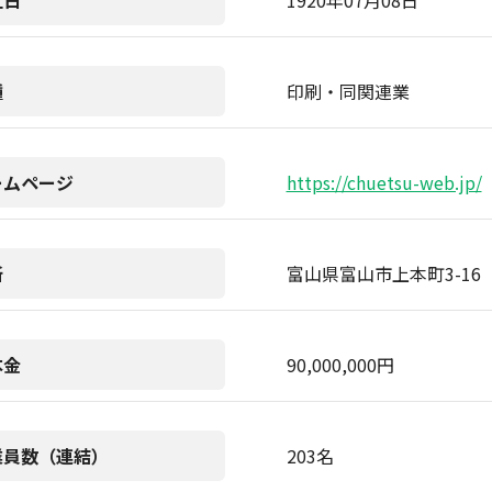
立日
1920年07月08日
種
印刷・同関連業
ームページ
https://chuetsu-web.jp/
所
富山県富山市上本町3-16
本金
90,000,000円
業員数（連結）
203名