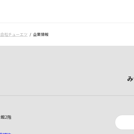
式会社チューエツ
企業情報
み
別館2階