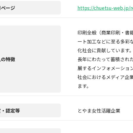
用ページ
https://chuetsu-web.jp/r
印刷全般（商業印刷・書
ート加工などに至る多彩
化社会に貢献しています
人の特徴
長年にわたって蓄積され
展するインフォメーショ
社会におけるメディア企
ます。
賞・認定等
とやま女性活躍企業