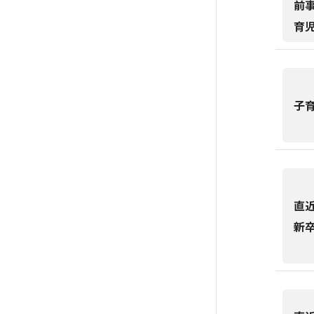
前
育
子
直
新