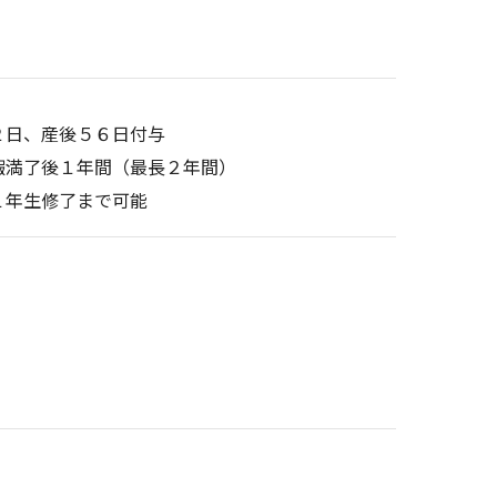
日、産後５６日付与
満了後１年間（最長２年間）
１年生修了まで可能