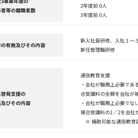
近3事業年度の
2年度前 0人
卒者等の離職者数
3年度前 0人
新入社員研修、入社１～
修の有無及びその内容
新任管理職研修
通信教育支援
・会社が職務上必要であ
己啓発支援の
合受講料の全額を会社が
無及びその内容
・会社が職務上必要でな
場合受講料の1／2を会社
※ 補助可能な通信教育