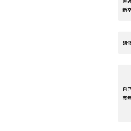
直
新
研
自
有