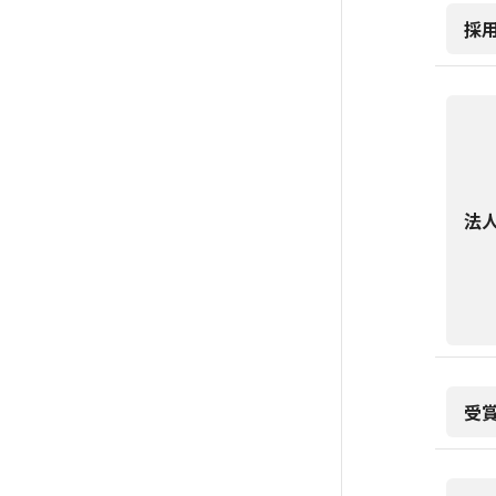
採
法
受