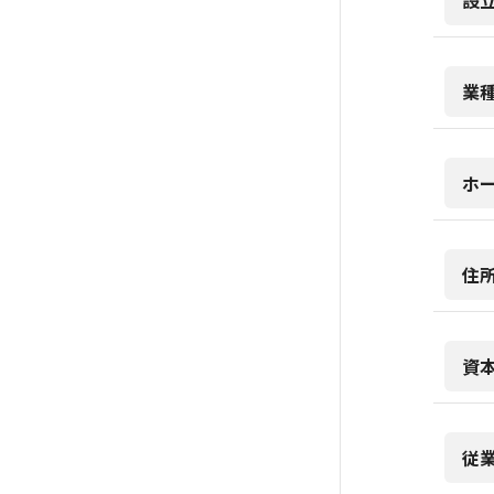
設
業
ホ
住
資
従