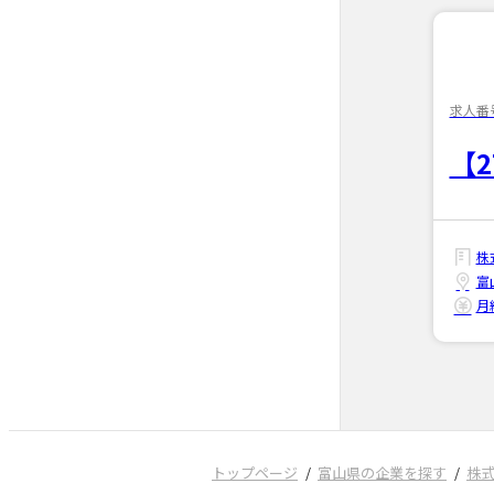
求人番号
【
株
富
月給
トップページ
富山県の企業を探す
株