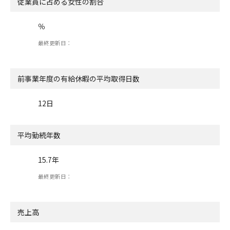
従業員に占める女性の割合
％
最終更新日：
前事業年度の有給休暇の
平均取得日数
12日
平均勤続年数
15.7年
最終更新日：
売上高