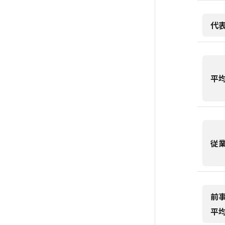
代
平
従
前
平