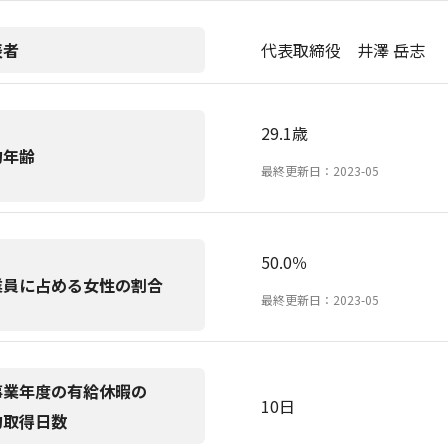
表者
代表取締役 井澤 岳志
29.1歳
均年齢
最終更新日：2023-05
50.0％
業員に占める女性の割合
最終更新日：2023-05
事業年度の有給休暇の
10日
均取得日数