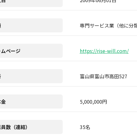
立日
2009年06月01日
種
専門サービス業（他に分
ームページ
https://rise-will.com/
所
富山県富山市高田527
本金
5,000,000円
業員数（連結）
35名