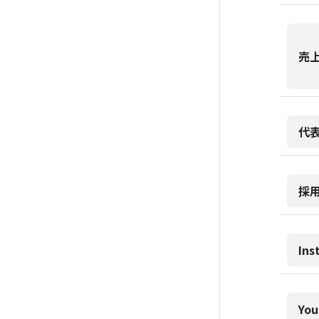
売
代
採
Ins
You