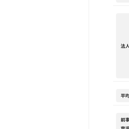
法
平
前
育