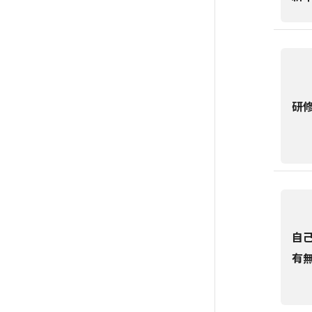
研
自
有