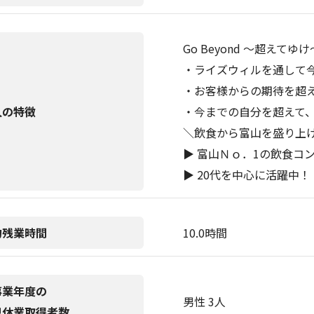
Go Beyond ～超えてゆけ
・ライズウィルを通して
・お客様からの期待を超
人の特徴
・今までの自分を超えて
＼飲食から富山を盛り上
▶︎ 富山Ｎｏ．1の飲食コ
▶︎ 20代を中心に活躍中！
均残業時間
10.0時間
事業年度の
男性 3人
児休業取得者数