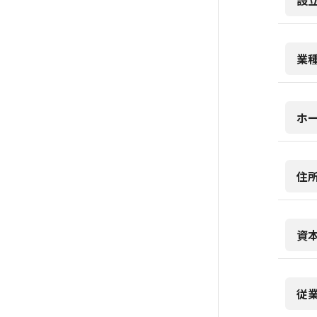
設
業
ホ
住
資
従