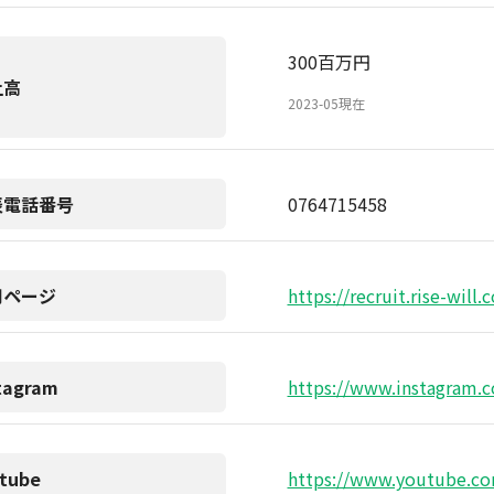
300百万円
上高
2023-05現在
表電話番号
0764715458
用ページ
https://recruit.rise-will.
tagram
https://www.instagram.co
tube
https://www.youtube.c