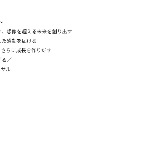
～
今、想像を超える未来を創り出す
えた感動を届ける
、さらに成長を作りだす
げる／
ンサル