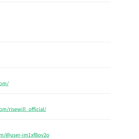
com/
m/risewill_official/
om/@user-im1xf8ov2o