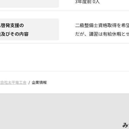
3年度前 0人
己啓発支援の
二級整備士資格取得を希
無及びその内容
だが、講習は有給休暇と
式会社太平電工舎
企業情報
み