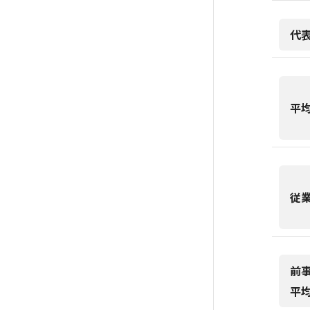
代
平
従
前
平