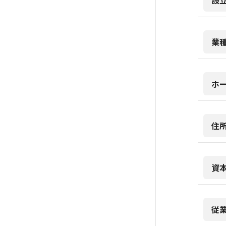
設
業
ホ
住
資
従