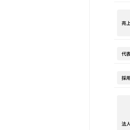
売
代
採
法