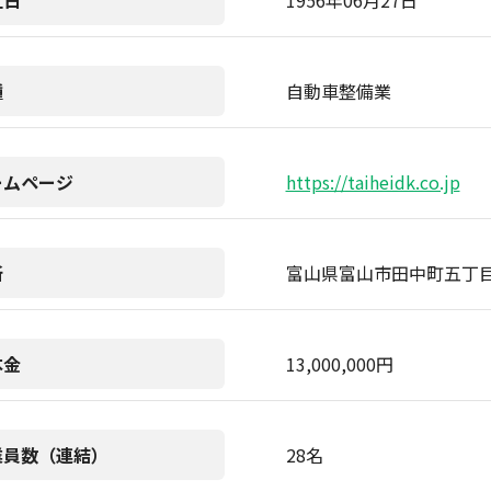
立日
1956年06月27日
種
自動車整備業
ームページ
https://taiheidk.co.jp
所
富山県富山市田中町五丁
本金
13,000,000円
業員数（連結）
28名