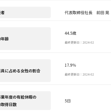
表者
代表取締役社長 前田 晃
44.5歳
均年齢
最終更新日：2024-02
17.9％
業員に占める女性の割合
最終更新日：2024-02
事業年度の有給休暇の
5日
均取得日数