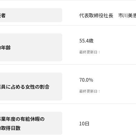
表者
代表取締役社長 市川美
55.4歳
均年齢
最終更新日：
70.0％
業員に占める女性の割合
最終更新日：
事業年度の有給休暇の
10日
均取得日数