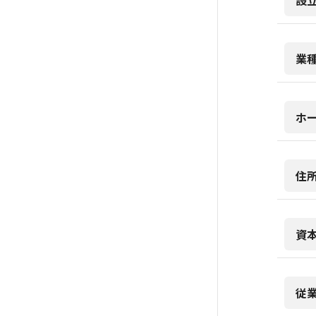
設
業
ホ
住
資
従