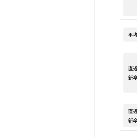
平
直
新
直
新