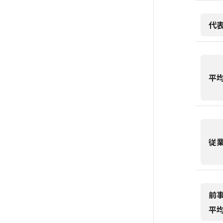
代
平
従
前
平