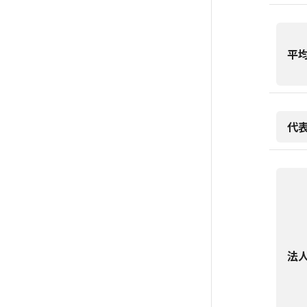
平
代
法