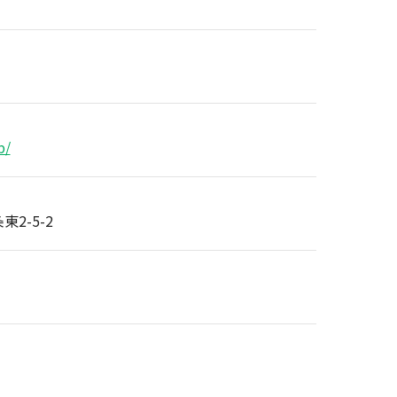
p/
2-5-2