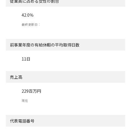
従業員に占める女性の割合
42.0％
最終更新日：
前事業年度の有給休暇の
平均取得日数
11日
売上高
229百万円
現在
代表電話番号