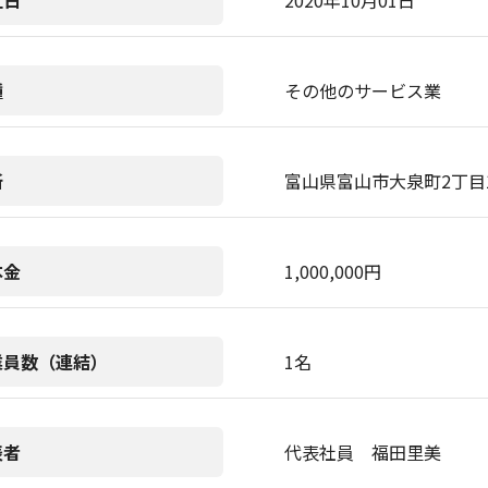
立日
2020年10月01日
種
その他のサービス業
所
富山県富山市大泉町2丁目14
本金
1,000,000円
業員数（連結）
1名
表者
代表社員 福田里美