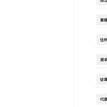
設
業
住
資
従
代