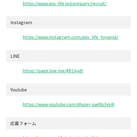
https://www.aps-life.jp/company/recruit/
Instagram
https://www.instagram.com/aps_life_toyama/
LINE
https://page.line.me/491ixydt
Youtube
https://www.youtube.com/@user-pw9ls3ys4l
応募フォーム