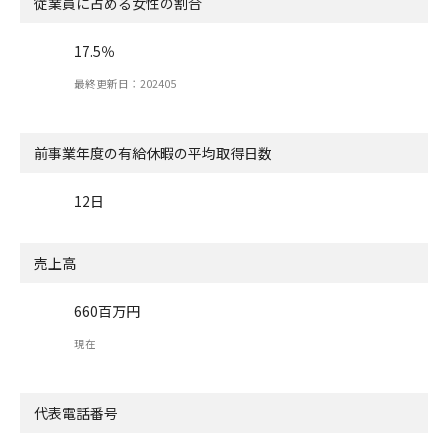
従業員に占める女性の割合
17.5％
最終更新日：202405
前事業年度の有給休暇の
平均取得日数
12日
売上高
660百万円
現在
代表電話番号