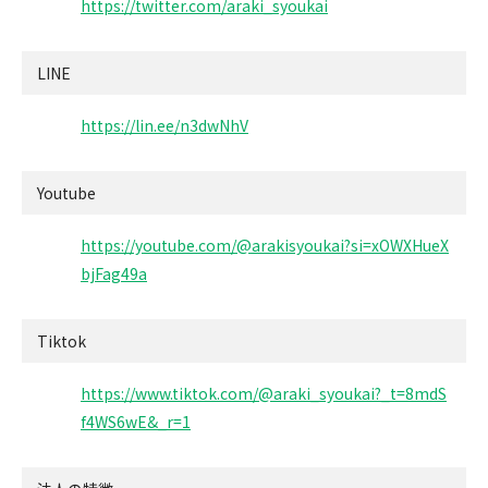
https://twitter.com/araki_syoukai
LINE
https://lin.ee/n3dwNhV
Youtube
https://youtube.com/@arakisyoukai?si=xOWXHueX
bjFag49a
Tiktok
https://www.tiktok.com/@araki_syoukai?_t=8mdS
f4WS6wE&_r=1