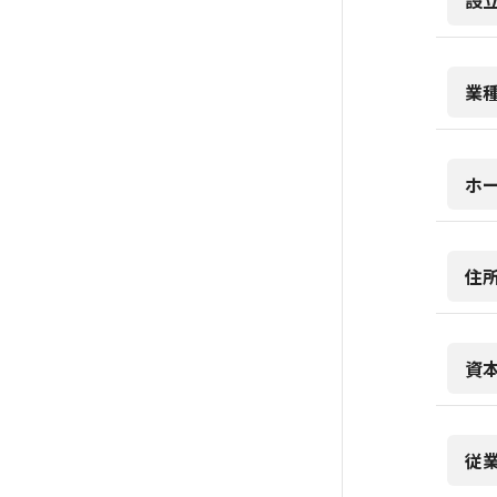
設
業
ホ
住
資
従