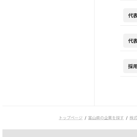
代
代
採
トップページ
富山県の企業を探す
株式