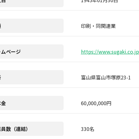
立日
1945年01月30日
種
印刷・同関連業
ームページ
https://www.sugaki.co.jp
所
富山県富山市塚原23-1
本金
60,000,000円
業員数（連結）
330名