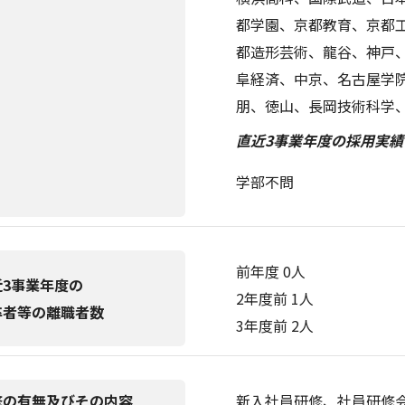
都学園、京都教育、京都
都造形芸術、龍谷、神戸
阜経済、中京、名古屋学
朋、徳山、長岡技術科学
直近3事業年度の採用実績
学部不問
前年度 0人
近3事業年度の
2年度前 1人
卒者等の離職者数
3年度前 2人
修の有無及びその内容
新入社員研修、社員研修会(