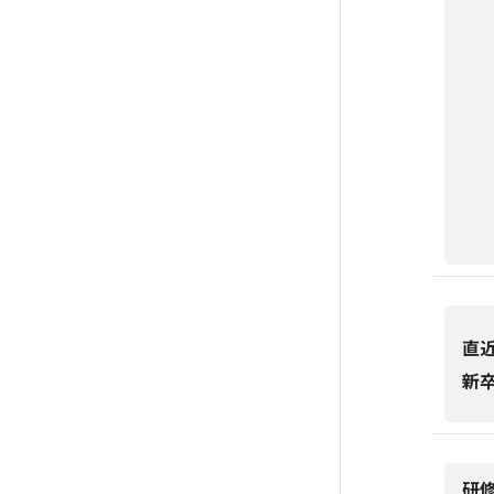
直
新
研