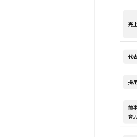
売
代
採
前
育