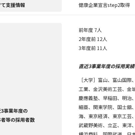
育て支援情報
健康企業宣言step2取得
前年度 7人
2年度前 12人
3年度前 11人
直近3事業年度の採用実績(
［大学］富山、富山国際
工業、金沢美術工芸、金
慶應義塾、早稲田、明治
細亜、関東学院、国士舘
近3事業年度の
海、東京経済、東京工芸
卒者等の採用者数
武蔵野美術、立正、東洋
横浜商科、国際武道、日