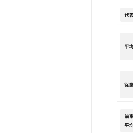
代
平
従
前
平