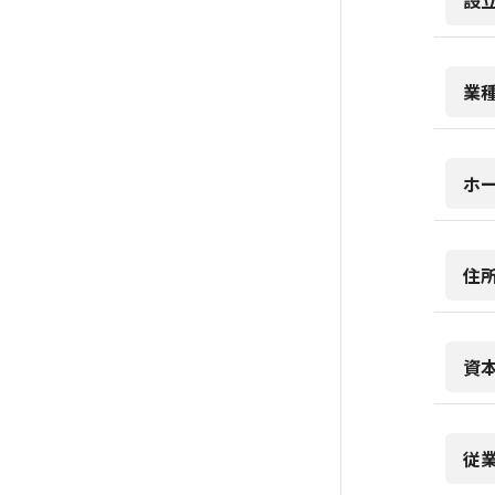
設
業
ホ
住
資
従