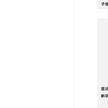
子
直
新