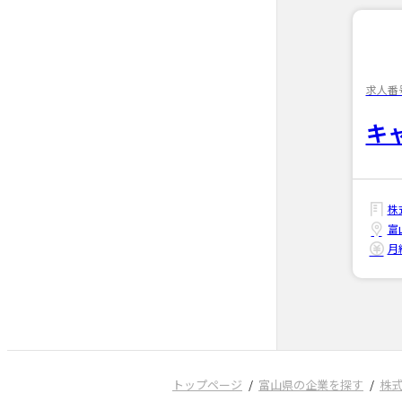
求人番号
キ
株
富
月給
トップページ
富山県の企業を探す
株