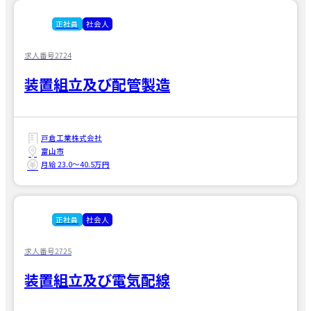
正社員
社会人
求人番号2724
装置組立及び配管製造
戸倉工業株式会社
富山市
月給 23.0〜40.5万円
正社員
社会人
求人番号2725
装置組立及び電気配線