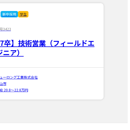
新卒採用
学生
3423
27卒】技術営業（フィールドエ
ジニア）
ューロング工業株式会社
山市
給 20.8〜22.8万円