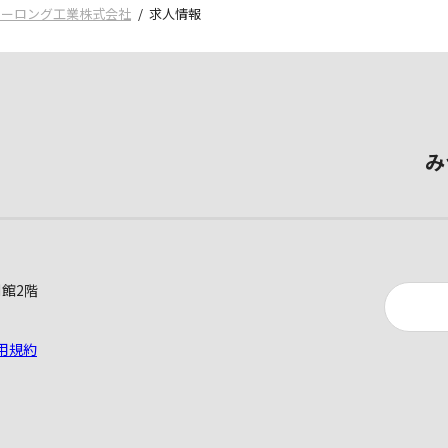
ューロング工業株式会社
求人情報
み
別館2階
用規約