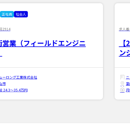
正社員
社会人
2914
求人番号
術営業（フィールドエンジニ
【
）
ン
ューロング工業株式会社
ニ
山市
富
 24.3〜35.4万円
月