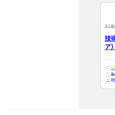
求人番号
技
ア
ニ
富
月給