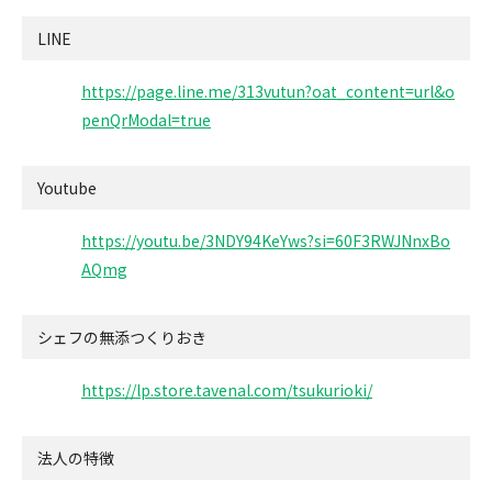
LINE
https://page.line.me/313vutun?oat_content=url&o
penQrModal=true
Youtube
https://youtu.be/3NDY94KeYws?si=60F3RWJNnxBo
AQmg
シェフの無添つくりおき
https://lp.store.tavenal.com/tsukurioki/
法人の特徴