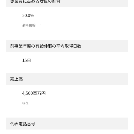
従業員に占める女性の割合
20.0％
最終更新日：
前事業年度の有給休暇の
平均取得日数
15日
売上高
4,500百万円
現在
代表電話番号