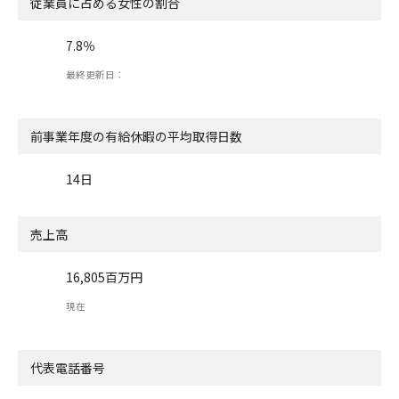
従業員に占める女性の割合
7.8％
最終更新日：
前事業年度の有給休暇の
平均取得日数
14日
売上高
16,805百万円
現在
代表電話番号