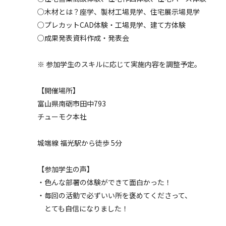
○木材とは？座学、製材工場見学、住宅展示場見学
○プレカットCAD体験・工場見学、建て方体験
○成果発表資料作成・発表会
※ 参加学生のスキルに応じて実施内容を調整予定。
【開催場所】
富山県南砺市田中793
チューモク本社
城端線 福光駅から徒歩 5分
【参加学生の声】
・色んな部署の体験ができて面白かった！
・毎回の活動で必ずいい所を褒めてくださって、
とても自信になりました！