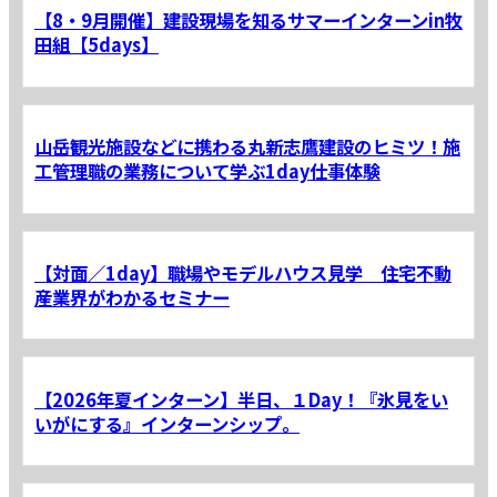
【8・9月開催】建設現場を知るサマーインターンin牧
田組【5days】
山岳観光施設などに携わる丸新志鷹建設のヒミツ！施
工管理職の業務について学ぶ1day仕事体験
【対面／1day】職場やモデルハウス見学 住宅不動
産業界がわかるセミナー
【2026年夏インターン】半日、１Day！『氷見をい
いがにする』インターンシップ。