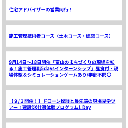
住宅アドバイザーの営業同行！
施工管理技術者コース（土木コース・建築コース）
9月14日～18日開催「富山のまちづくりの現場を知
る！施工管理職5daysインターンシップ」昼食付・現
場体験＆シミュレーションゲームあり/学部不問〇
【９/３開催！】ドローン操縦と最先端の現場見学ツ
アー！建設DX仕事体験プログラム1 Day