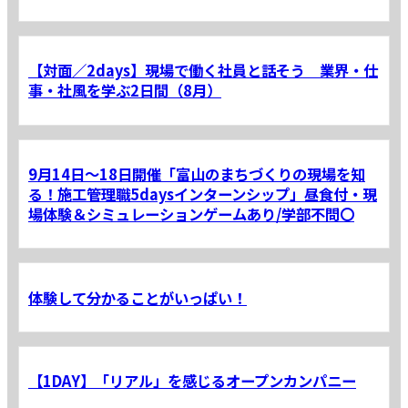
【対面／2days】現場で働く社員と話そう 業界・仕
事・社風を学ぶ2日間（8月）
9月14日～18日開催「富山のまちづくりの現場を知
る！施工管理職5daysインターンシップ」昼食付・現
場体験＆シミュレーションゲームあり/学部不問〇
体験して分かることがいっぱい！
【1DAY】「リアル」を感じるオープンカンパニー