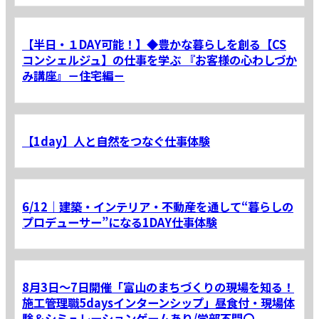
【半日・１DAY可能！】◆豊かな暮らしを創る【CS
コンシェルジュ】の仕事を学ぶ 『お客様の心わしづか
み講座』－住宅編－
【1day】人と自然をつなぐ仕事体験
6/12｜建築・インテリア・不動産を通して“暮らしの
プロデューサー”になる1DAY仕事体験
8月3日～7日開催「富山のまちづくりの現場を知る！
施工管理職5daysインターンシップ」昼食付・現場体
験＆シミュレーションゲームあり/学部不問〇