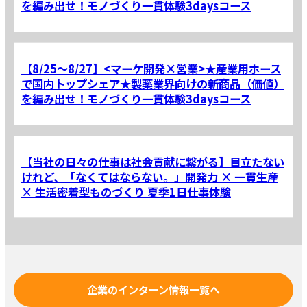
を編み出せ！モノづくり一貫体験3daysコース
【8/25～8/27】<マーケ開発×営業>★産業用ホース
で国内トップシェア★製薬業界向けの新商品（価値）
を編み出せ！モノづくり一貫体験3daysコース
【当社の日々の仕事は社会貢献に繋がる】目立たない
けれど、「なくてはならない。」開発力 × 一貫生産
× 生活密着型ものづくり 夏季1日仕事体験
企業のインターン情報一覧へ