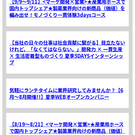
【9/9～9/11】<マーケ開発×営業>★産業用ホースで
国内トップシェア★製薬業界向けの新商品（価値）を
編み出せ！モノづくり一貫体験3daysコース
【当社の日々の仕事は社会貢献に繋がる】目立たない
けれど、「なくてはならない。」開発力 × 一貫生産
× 生活密着型ものづくり 夏季5DAYSインターンシッ
プ
気軽にランチタイムに業界研究してみませんか？【6
月～8月開催!!】夏季WEBオープンカンパニー
【8/19～8/21】<マーケ開発×営業>★産業用ホース
で国内トップシェア★製薬業界向けの新商品（価値）