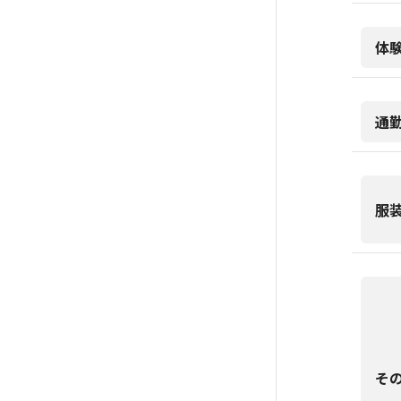
体
通
服
そ