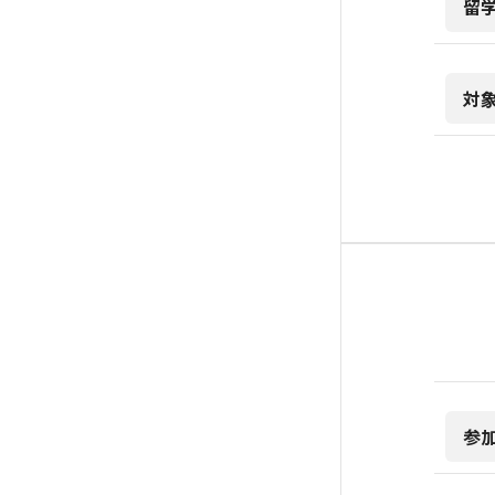
留
対
参