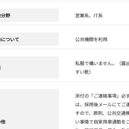
験分野
営業系、IT系
勤について
公共機関を利用
私服で構いません。（露
装
すい靴）
添付の「ご連絡事項」必
は、採用後メールにてご
すので、原則、公共交通機
の他
い事情で自家用車通勤を