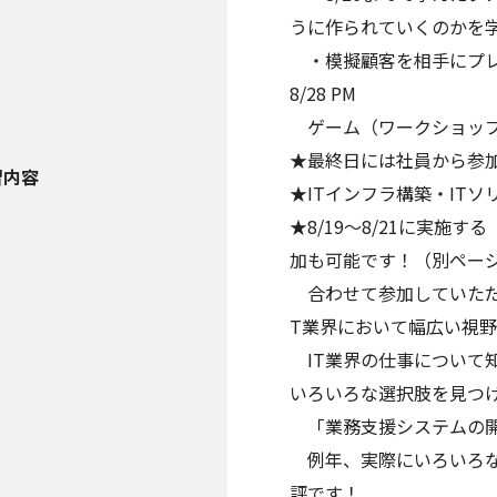
うに作られていくのかを
・模擬顧客を相手にプ
8/28 PM
ゲーム（ワークショップ
★最終日には社員から参加
習内容
★ITインフラ構築・IT
★8/19～8/21に実施
加も可能です！（別ペー
合わせて参加していただ
T業界において幅広い視
IT業界の仕事について
いろいろな選択肢を見つけ
「業務支援システムの開
例年、実際にいろいろな
評です！