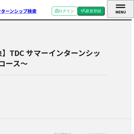
ンターンシップ検索
ログイン
新規登録
MENU
CLOSE
個人ログイン
個人新規登録
企業ログイン
企業新規登録
卒対象】TDC サマーインターンシッ
学校関係者ログイン
案コース～