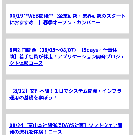
06/19**WEB開催**【企業研究・業界研究のスタート
におすすめ！】春季オープン・カンパニー
8月対面開催（08/05～08/07）【3days／仕事体
験】若手社員が伴走！アプリケーション開発プロジェ
クト体験コース
【8/12】文理不問！１日でシステム開発・インフラ
運用の基礎を学ぼう！
08/24【富山本社開催/5DAYS対面】ソフトウェア開
発の流れを体験！コース