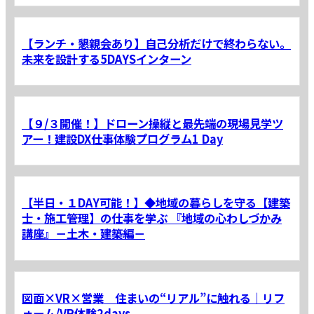
【ランチ・懇親会あり】自己分析だけで終わらない。
未来を設計する5DAYSインターン
【９/３開催！】ドローン操縦と最先端の現場見学ツ
アー！建設DX仕事体験プログラム1 Day
【半日・１DAY可能！】◆地域の暮らしを守る【建築
士・施工管理】の仕事を学ぶ 『地域の心わしづかみ
講座』－土木・建築編－
図面×VR×営業 住まいの“リアル”に触れる｜リフ
ォーム/VR体験2days