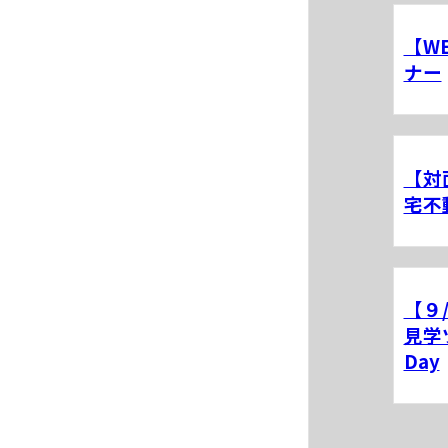
【W
ナー
【対
宅不
【９
見学
Day