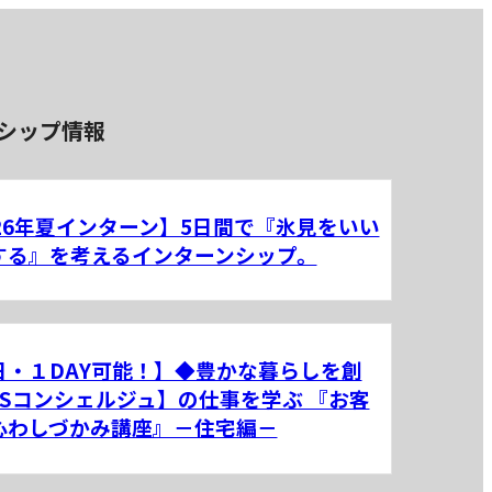
シップ情報
026年夏インターン】5日間で『氷見をいい
する』を考えるインターンシップ。
日・１DAY可能！】◆豊かな暮らしを創
CSコンシェルジュ】の仕事を学ぶ 『お客
心わしづかみ講座』－住宅編－