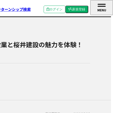
ンターンシップ検索
ログイン
新規登録
MENU
CLOSE
個人ログイン
個人新規登録
企業ログイン
企業新規登録
設業と桜井建設の魅力を体験！
学校関係者ログイン