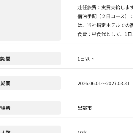
赴任旅費：実費支給します。
宿泊手配（２日コース）
は、当社指定ホテルでの宿
食費：昼食代として、1日あ
施期間
1日以下
入期間
2026.06.01〜2027.03.31
習場所
黒部市
入人数
10名