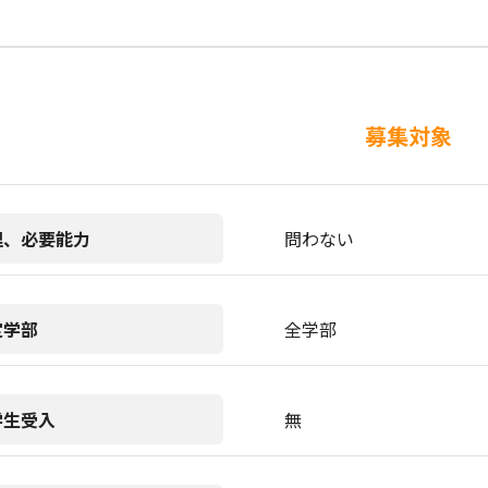
募集対象
理、必要能力
問わない
定学部
全学部
学生受入
無