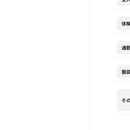
体
通
服
そ