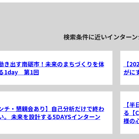
検索条件に近いインターン
動き出す南砺市！未来のまちづくりを体
【2
る1day 第1回
がに
【半
ンチ・懇親会あり】自己分析だけで終わ
る【
い。 未来を設計する5DAYSインターン
様の