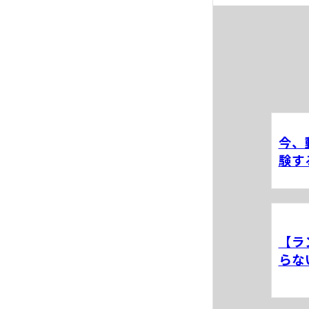
今、
験す
【ラ
らな