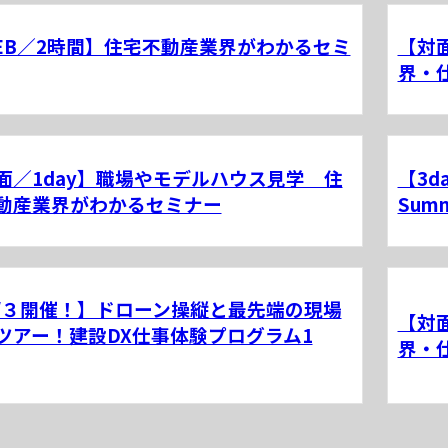
EB／2時間】住宅不動産業界がわかるセミ
【対
界・
面／1day】職場やモデルハウス見学 住
【3
動産業界がわかるセミナー
Summ
/３開催！】ドローン操縦と最先端の現場
【対
ツアー！建設DX仕事体験プログラム1
界・