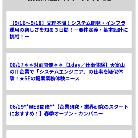
【9/16～9/18】文理不問！システム開発・インフラ
運用の楽しさを知る３日間！－要件定義・基本設計に
挑戦！－
08/17＊＊対面開催＊＊【1day／仕事体験】★富山
のIT企業で「システムエンジニア」の仕事を疑似体
験！★SEの提案業務体験コース
06/19**WEB開催**【企業研究・業界研究のスタート
におすすめ！】春季オープン・カンパニー