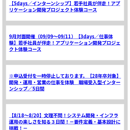
【5days／インターンシップ】若手社員が伴走！アプ
リケーション開発プロジェクト体験コース
9月対面開催（09/09～09/11）【3days／仕事体
験】若手社員が伴走！アプリケーション開発プロジェ
クト体験コース
※申込受付を一時停止しております。【28年卒対象】
開発・運用・営業の仕事を体験 職場受入型インター
ンシップ／5日間
【8/18～8/20】文理不問！システム開発・インフラ
運用の楽しさを知る３日間！－要件定義・基本設計に
挑戦！－