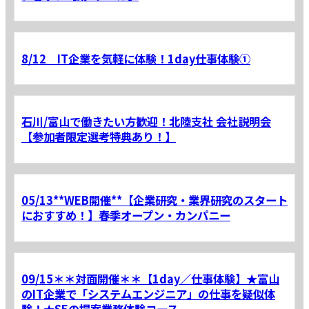
8/12 IT企業を気軽に体験！1day仕事体験①
石川/富山で働きたい方歓迎！北陸支社 会社説明会
【参加者限定選考特典あり！】
05/13**WEB開催**【企業研究・業界研究のスタート
におすすめ！】春季オープン・カンパニー
09/15＊＊対面開催＊＊【1day／仕事体験】★富山
のIT企業で「システムエンジニア」の仕事を疑似体
験！★SEの提案業務体験コース